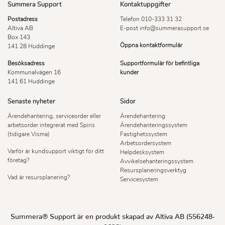
Summera Support
Kontaktuppgifter
Postadress
Telefon
010-333 31 32
Altiva AB
E-post
info@summerasupport.se
Box 143
Öppna kontaktformulär
141 28 Huddinge
Besöksadress
Supportformulär för befintliga
Kommunalvägen 16
kunder
141 61 Huddinge
Senaste nyheter
Sidor
Ärendehantering, serviceorder eller
Ärendehantering
arbetsorder integrerat med Spiris
Ärendehanteringssystem
(tidigare Visma)
Fastighetssystem
Arbetsordersystem
Varför är kundsupport viktigt för ditt
Helpdesksystem
företag?
Avvikelsehanteringssystem
Resursplaneringsverktyg
Vad är resursplanering?
Servicesystem
Summera® Support är en produkt skapad av Altiva AB (556248-