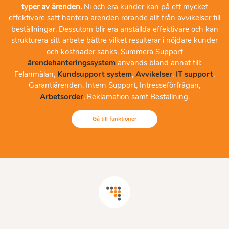
typer av ärenden.
Ni och era kunder kan på ett mycket
effektivare sätt hantera ärenden rörande allt från avvikelser till
beställningar. Dessutom blir era anställda effektivare och kan
strukturera sitt arbete bättre vilket resulterar i nöjdare kunder
och kostnader sänks. Summera Support
ärendehanteringssystem
används bland annat till:
Felanmälan,
Kundsupport system
,
Avvikelser
,
IT support
,
Garantiärenden, Intern Support, Intresseförfrågan,
Arbetsorder
, Reklamation samt Beställning.
Gå till funktioner