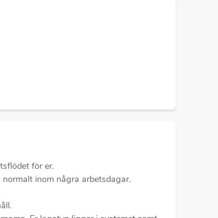
sflödet för er.
nto normalt inom några arbetsdagar.
ll.