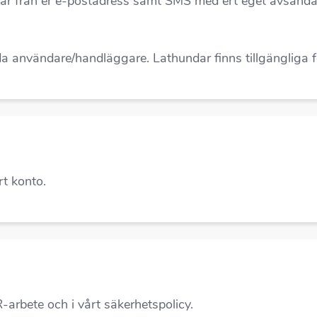
ngar från er e-postadress samt SMS med ert eget avsända
 användare/handläggare. Lathundar finns tillgängliga fö
rt konto.
R-arbete och i vårt säkerhetspolicy.