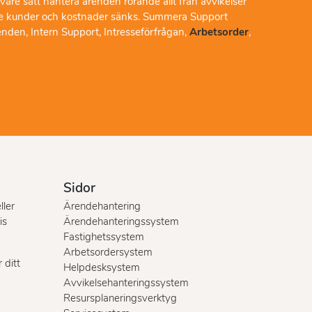
are sätt hantera ärenden rörande allt från avvikelser
nöjdare kunder och kostnader sänks. Summera Support
enden, Intern Support, Intresseförfrågan,
Arbetsorder
,
Sidor
ller
Ärendehantering
is
Ärendehanteringssystem
Fastighetssystem
Arbetsordersystem
 ditt
Helpdesksystem
Avvikelsehanteringssystem
Resursplaneringsverktyg