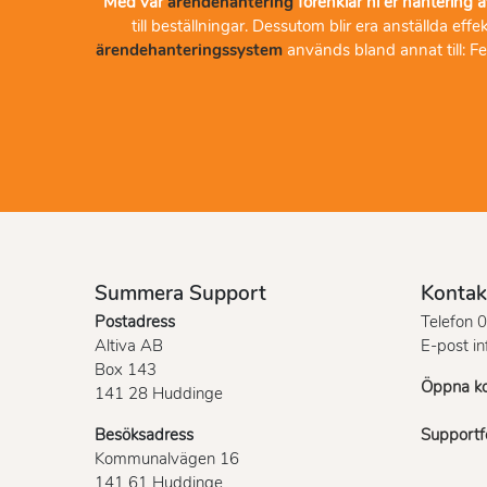
Med vår
ärendehantering
förenklar ni er hantering a
till beställningar. Dessutom blir era anställda ef
ärendehanteringssystem
används bland annat till: F
Summera Support
Kontak
Postadress
Telefon
0
Altiva AB
E-post
i
Box 143
Öppna ko
141 28 Huddinge
Besöksadress
Supportfo
Kommunalvägen 16
141 61 Huddinge