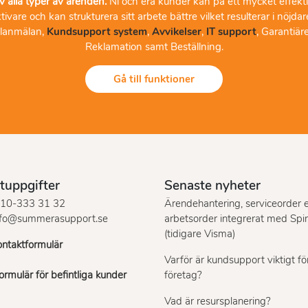
v alla typer av ärenden.
Ni och era kunder kan på ett mycket effektiv
fektivare och kan strukturera sitt arbete bättre vilket resulterar i 
elanmälan,
Kundsupport system
,
Avvikelser
,
IT support
, Garantiär
Reklamation samt Beställning.
Gå till funktioner
tuppgifter
Senaste nyheter
10-333 31 32
Ärendehantering, serviceorder e
nfo@summerasupport.se
arbetsorder integrerat med Spir
(tidigare Visma)
ntaktformulär
Varför är kundsupport viktigt för
rmulär för befintliga kunder
företag?
Vad är resursplanering?