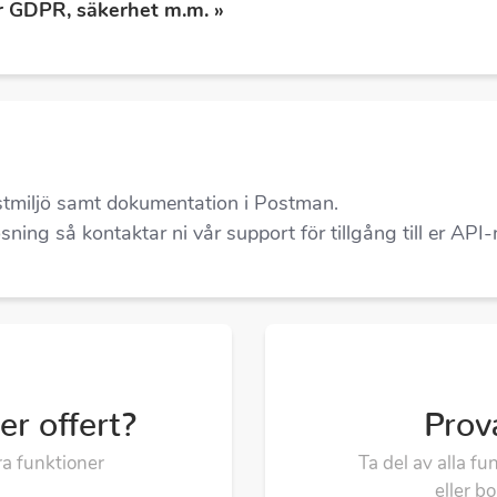
r GDPR, säkerhet m.m. »
 testmiljö samt dokumentation i Postman.
 lösning så kontaktar ni vår support för tillgång till er API-
ler offert?
Prov
ra funktioner
Ta del av alla fu
eller b