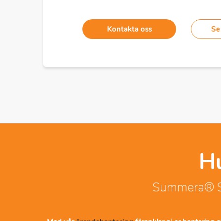
Kontakta oss
Se
Hu
Summera® Sup