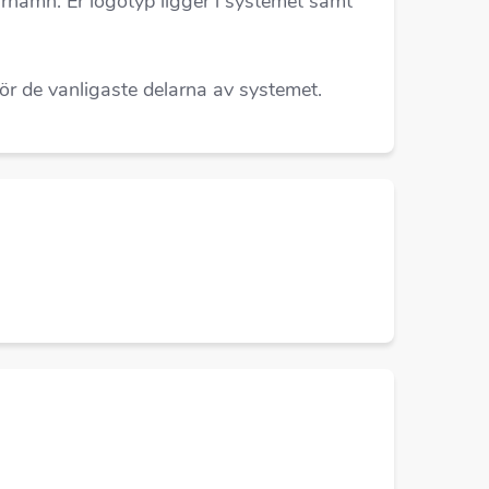
rnamn. Er logotyp ligger i systemet samt
r de vanligaste delarna av systemet.