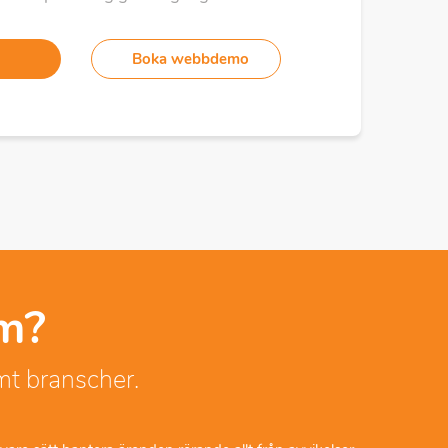
Boka webbdemo
em?
mt branscher.