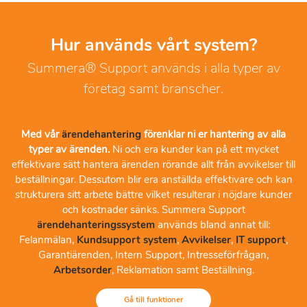
Hur används vårt system?
Summera® Support används i alla typer av
företag samt branscher.
Med vår
ärendehantering
förenklar ni er hantering av alla
typer av ärenden.
Ni och era kunder kan på ett mycket
effektivare sätt hantera ärenden rörande allt från avvikelser till
beställningar. Dessutom blir era anställda effektivare och kan
strukturera sitt arbete bättre vilket resulterar i nöjdare kunder
och kostnader sänks. Summera Support
ärendehanteringssystem
används bland annat till:
Felanmälan,
Kundsupport system
,
Avvikelser
,
IT support
,
Garantiärenden, Intern Support, Intresseförfrågan,
Arbetsorder
, Reklamation samt Beställning.
Gå till funktioner